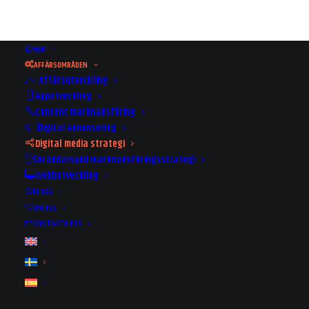
HEM
AFFÄRSOMRÅDEN
Affärsutveckling
Apputveckling
Content marknadsföring
Digital Annonsering
Digital media strategi
Skräddarsydd marknadsföringsstrategi
Webbutveckling
BLOGG
DIGITAL MEDIA STRATEGI
OM OSS
KONTAKTA OSS